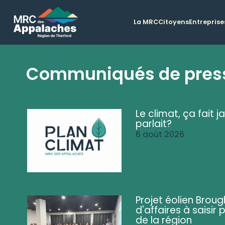
La MRC
Citoyens
Entreprise
Communiqués de pres
Le climat, ça fait ja
parlait?
6 août 2026
Projet éolien Brou
d'affaires à saisir 
de la région