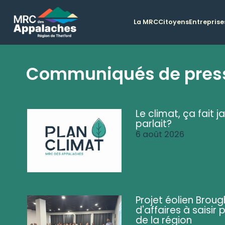
La MRC
Citoyens
Entreprise
Communiqués de pres
Le climat, ça fait ja
parlait?
6 août 2026
Projet éolien Brou
d'affaires à saisir 
de la région