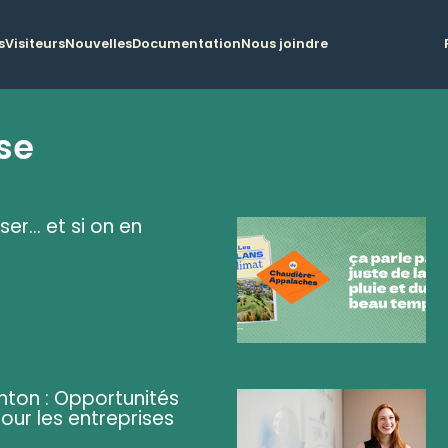
s
Visiteurs
Nouvelles
Documentation
Nous joindre
se
ser... et si on en
ghton : Opportunités
pour les entreprises