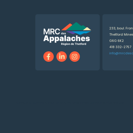
233, boul. Fro
Thetford Min
G6G 6K2
418 332-2757
info@mrcdes
Numérique.ca
:
agence SEO
,
intégration de l'IA
,
création de site web pas cher
,
CRM
,
infolettre
et plus!