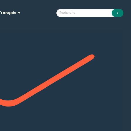
Français
▼