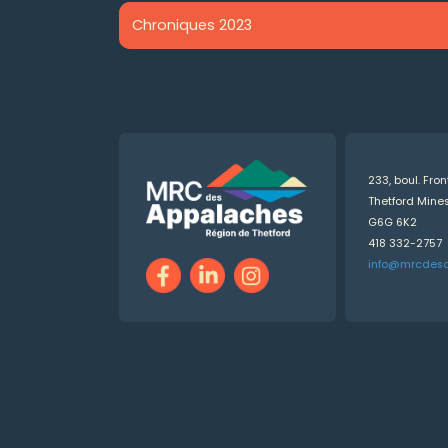
Chroniques 2023
233, boul. Fro
Thetford Min
G6G 6K2
418 332-2757
info@mrcdes
Numérique.ca
:
agence SEO
,
intégration de l'IA
,
création de site web pas cher
,
CRM
,
infolettre
et plus!