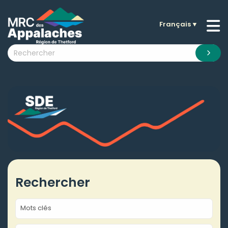
Français
▼
n submenu (La MRC )
n submenu (Citoyens )
n submenu (Entreprises )
 submenu (Visiteurs )
n submenu (Nouvelles )
n submenu (Documentation )
Rechercher
Mots clés