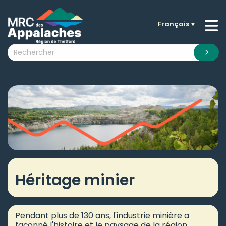
Français
▼
n submenu (La MRC )
n submenu (Citoyens )
n submenu (Entreprises )
 submenu (Visiteurs )
n submenu (Nouvelles )
n submenu (Documentation )
Héritage minier
Pendant plus de 130 ans, l'industrie minière a
façonné l'histoire et le paysage de la région.