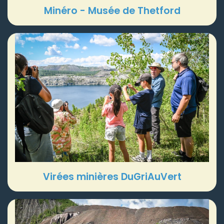
Minéro - Musée de Thetford
Virées minières DuGriAuVert