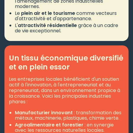
l'aménagement de zones industrielles
modernes.
Le
plein air et le tourisme
comme vecteurs
d'attractivité et d'appartenance.
L'
attractivité résidentielle
grâce à un cadre
de vie exceptionnel.
Un tissu économique diversifié
et en plein essor
Les entreprises locales bénéficient d'un soutien
actif à l'innovation, à l'entrepreneuriat et au
repreneuriat, dans un environnement propice à
la croissance. Voici les principales industries
phares :
Manufacturier innovant
: transformation des
métaux, machinerie, plastiques, chimie verte.
Agroalimentaire et forestier
: en synergie
avec les ressources naturelles locales.