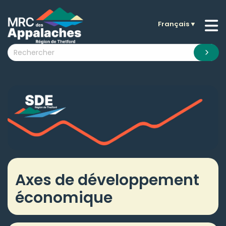
Français
▼
n submenu (La MRC )
n submenu (Citoyens )
n submenu (Entreprises )
 submenu (Visiteurs )
n submenu (Nouvelles )
n submenu (Documentation )
Axes de développement
économique