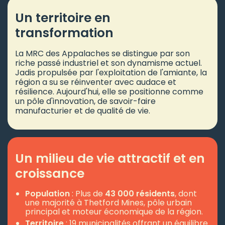
Un territoire en
transformation
La MRC des Appalaches se distingue par son
riche passé industriel et son dynamisme actuel.
Jadis propulsée par l'exploitation de l'amiante, la
région a su se réinventer avec audace et
résilience. Aujourd'hui, elle se positionne comme
un pôle d'innovation, de savoir-faire
manufacturier et de qualité de vie.
Un milieu de vie attractif et en
croissance
Population
: Plus de
43 000 résidents
, dont
une majorité à Thetford Mines, pôle urbain
principal et moteur économique de la région.
Territoire
: 19 municipalités offrant un équilibre