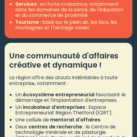
Services
: en forte croissance, notamment
dans les domaines de la santé, de l'éducation
et du commerce de proximité.
Tourisme
: basé sur le plein air, les lacs, les
montagnes et l'héritage minier.
Une communauté d'affaires
créative et dynamique !
La région offre des atouts indéniables à toute
entreprise, notamment :
Un
écosystème entrepreneurial
favorisant le
démarrage et l'implantation d'entreprises.
Un
incubateur d'entreprises
: Espace
Entrepreneuriat Région Thetford (E2RT).
Une cellule de
mentorat d'affaires
.
Deux
centres de recherche
: le Centre de
technologie minérale et de plasturgie