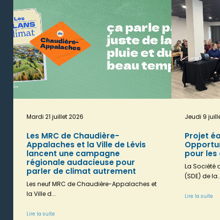
Mardi 21 juillet 2026
Jeudi 9 juil
Les MRC de Chaudière-
Projet é
Appalaches et la Ville de Lévis
Opportun
lancent une campagne
pour les
régionale audacieuse pour
La Société
parler de climat autrement
(SDE) de la..
Les neuf MRC de Chaudière-Appalaches et
la Ville d...
Lire la suite
Lire la suite