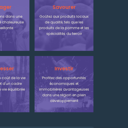
ager
Savourer
iens dans une
Goûtez aux produits locaux
chaleureuse
de qualité, tels que les
eillante
produits de la pomme et les
spécialités du terroir
esser
Investir
 coût de la vie
Profitez des opportunités
t d'un cadre
économiques et
 vie équilibrée
immobilières avantageuses
dans une région en plein
développement