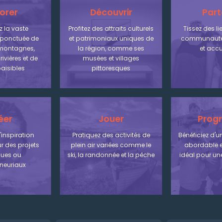
orer
Découvrir
Part
 la vaste
Profitez des attraits culturels
Tissez des l
ponctuée de
et patrimoniaux uniques de
communauté 
 montagnes,
la région, comme ses
et accu
rivières et de
musées et villages
aisibles
pittoresques
éer
Jouer
Progr
l'inspiration
Pratiquez des activités de
Bénéficiez d'un
r des projets
plein air variées comme le
abordable e
ques ou
ski, la randonnée et la pêche
idéal pour une
neuriaux