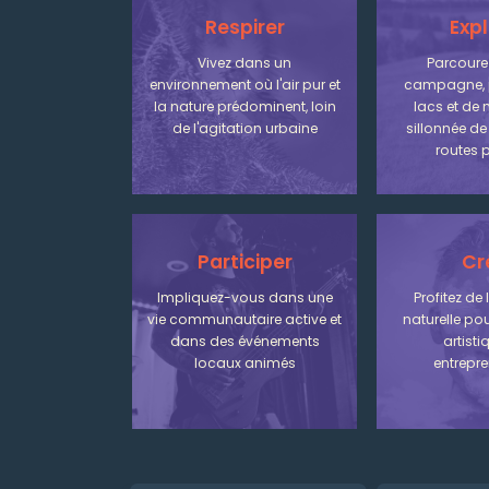
Respirer
Expl
Vivez dans un
Parcourez
environnement où l'air pur et
campagne, 
la nature prédominent, loin
lacs et de
de l'agitation urbaine
sillonnée de 
routes p
Participer
Cr
Impliquez-vous dans une
Profitez de 
vie communautaire active et
naturelle pou
dans des événements
artisti
locaux animés
entrepre