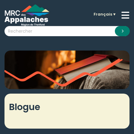
Français
▼
n submenu (La MRC )
n submenu (Citoyens )
n submenu (Entreprises )
 submenu (Visiteurs )
n submenu (Nouvelles )
n submenu (Documentation )
Blogue