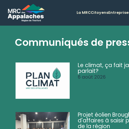
La MRC
Citoyens
Entreprise
Communiqués de pres
Le climat, ça fait ja
parlait?
6 août 2026
Projet éolien Brou
d'affaires à saisir 
de la région