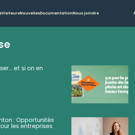
s
Visiteurs
Nouvelles
Documentation
Nous joindre
se
ser... et si on en
ghton : Opportunités
pour les entreprises