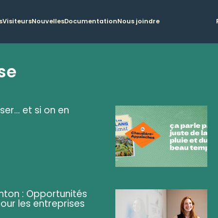
s
Visiteurs
Nouvelles
Documentation
Nous joindre
se
ser... et si on en
ghton : Opportunités
pour les entreprises