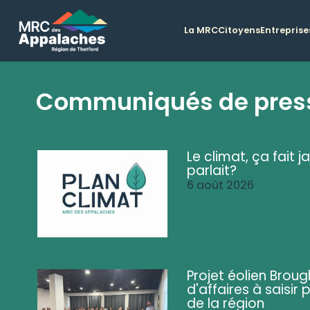
La MRC
Citoyens
Entreprise
Communiqués de pres
Le climat, ça fait ja
parlait?
6 août 2026
Projet éolien Brou
d'affaires à saisir 
de la région