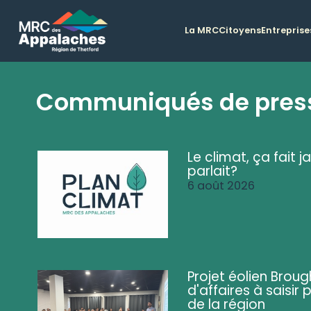
La MRC
Citoyens
Entreprise
Communiqués de pres
Le climat, ça fait ja
parlait?
6 août 2026
Projet éolien Brou
d'affaires à saisir 
de la région