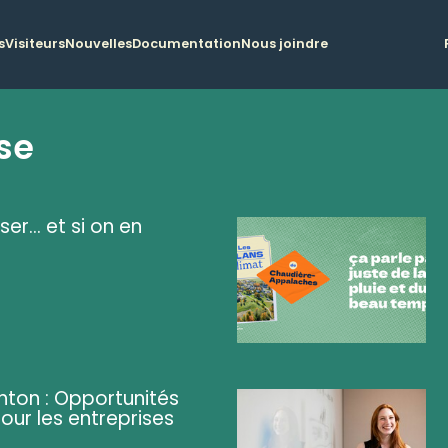
s
Visiteurs
Nouvelles
Documentation
Nous joindre
se
ser... et si on en
ghton : Opportunités
pour les entreprises