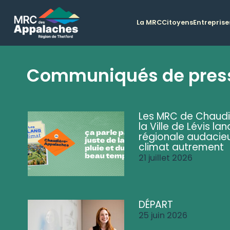
La MRC
Citoyens
Entreprise
Communiqués de pres
Les MRC de Chaud
la Ville de Lévis 
régionale audacieu
climat autrement
21 juillet 2026
DÉPART
25 juin 2026