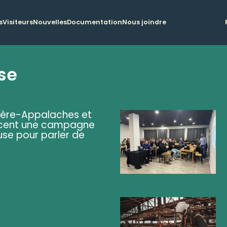
s
Visiteurs
Nouvelles
Documentation
Nous joindre
se
ière-Appalaches et
lancent une campagne
se pour parler de