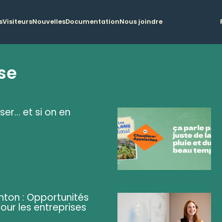
s
Visiteurs
Nouvelles
Documentation
Nous joindre
se
ser... et si on en
ghton : Opportunités
pour les entreprises