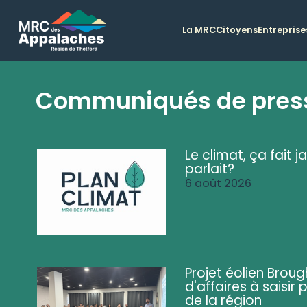
La MRC
Citoyens
Entreprise
Communiqués de pres
Le climat, ça fait ja
parlait?
6 août 2026
Projet éolien Brou
d'affaires à saisir 
de la région