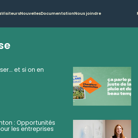
s
Visiteurs
Nouvelles
Documentation
Nous joindre
se
ser... et si on en
ghton : Opportunités
pour les entreprises