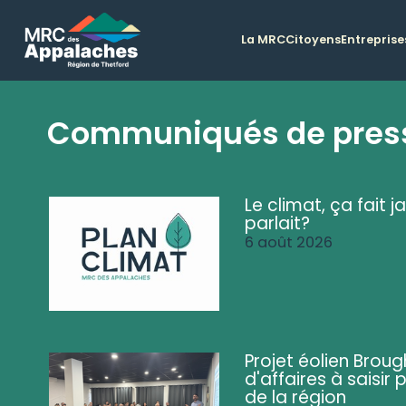
La MRC
Citoyens
Entreprise
Communiqués de pres
Le climat, ça fait ja
parlait?
6 août 2026
Projet éolien Brou
d'affaires à saisir 
de la région