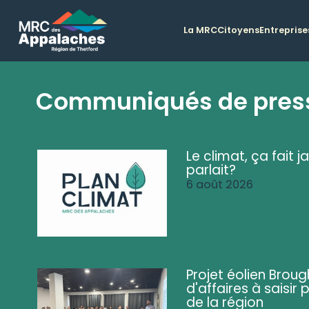
La MRC
Citoyens
Entreprise
Communiqués de pres
Le climat, ça fait ja
parlait?
6 août 2026
Projet éolien Brou
d'affaires à saisir 
de la région