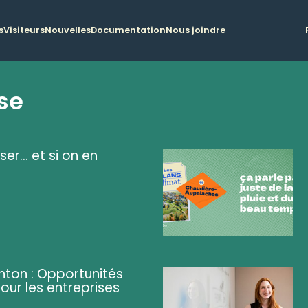
s
Visiteurs
Nouvelles
Documentation
Nous joindre
se
ser... et si on en
ghton : Opportunités
pour les entreprises