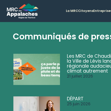
La MRC
Citoyens
Entreprise
Communiqués de pres
Les MRC de Chaud
la Ville de Lévis 
régionale audacieu
climat autrement
21 juillet 2026
DÉPART
25 juin 2026