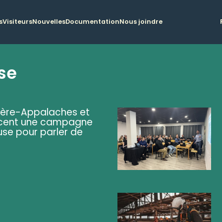
s
Visiteurs
Nouvelles
Documentation
Nous joindre
se
ière-Appalaches et
lancent une campagne
se pour parler de