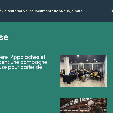
s
Visiteurs
Nouvelles
Documentation
Nous joindre
se
ière-Appalaches et
lancent une campagne
se pour parler de