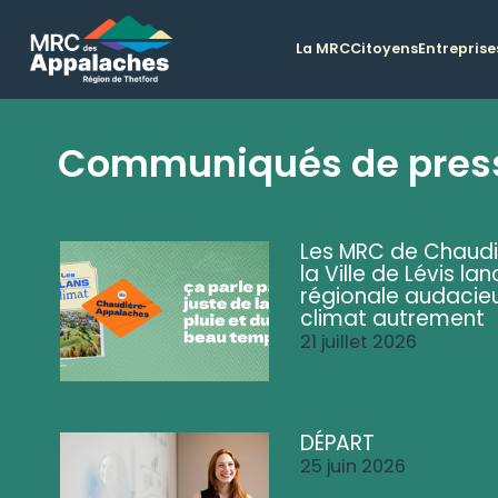
La MRC
Citoyens
Entreprise
Communiqués de pres
Les MRC de Chaud
la Ville de Lévis 
régionale audacieu
climat autrement
21 juillet 2026
DÉPART
25 juin 2026