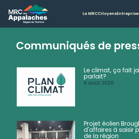
La MRC
Citoyens
Entreprise
Communiqués de pres
Le climat, ça fait ja
parlait?
6 août 2026
Projet éolien Brou
d'affaires à saisir 
de la région