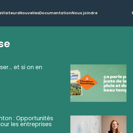
s
Visiteurs
Nouvelles
Documentation
Nous joindre
se
ser... et si on en
ghton : Opportunités
pour les entreprises