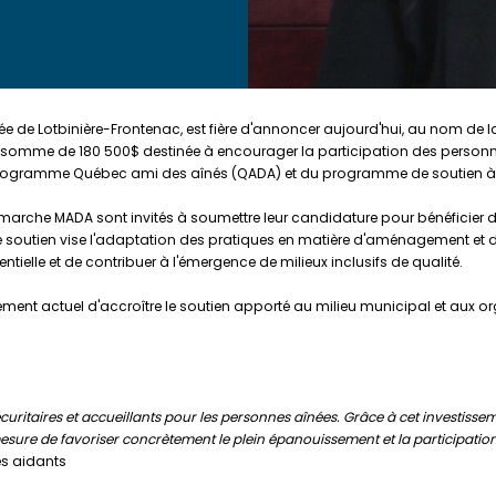
ée de Lotbinière-Frontenac, est fière d'annoncer aujourd'hui, au nom de 
ne somme de 180 500$ destinée à encourager la participation des pers
du programme Québec ami des aînés (QADA) et du programme de soutien à
arche MADA sont invités à soumettre leur candidature pour bénéficier d'
e de soutien vise l'adaptation des pratiques en matière d'aménagement et 
identielle et de contribuer à l'émergence de milieux inclusifs de qualité.
ment actuel d'accroître le soutien apporté au milieu municipal et aux 
uritaires et accueillants pour les personnes aînées. Grâce à cet investiss
e de favoriser concrètement le plein épanouissement et la participation a
es aidants