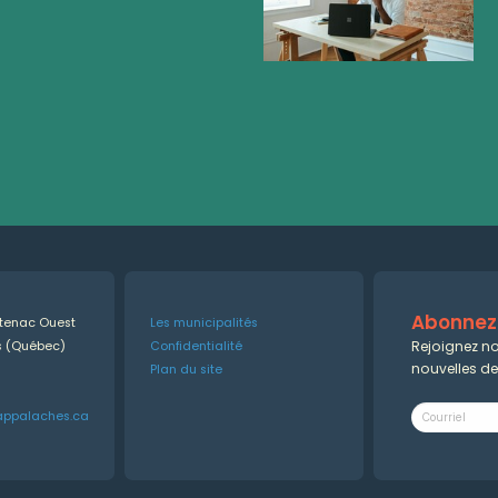
Abonnez-
ntenac Ouest
Les municipalités
Rejoignez no
es (Québec)
Confidentialité
nouvelles d
Plan du site
appalaches.ca