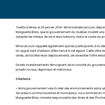
Thetford Mines, le 29 janvier 2019
- Mme Isabelle Lecours, déput
Marguerite Blais, que le gouvernement du Québec investit u
adapter les milieux de vie à leurs besoins, dans le cadre 
Mme Lecours rappelle également que les participants à la dém
Un appel vient d'ailleurs d'être lancé à cet égard. Cette offr
aînés, de faciliter leurs déplacements, de diversifier l'offre rés
De tels investissements témoignent de la volonté du gouverne
projets locaux, régionaux et nationaux.
Citations :
« Notre gouvernement vise à créer des environnements sains, séc
les acteurs communautaires et municipaux, nous sommes en mesur
Marguerite Blais, ministre responsable des Aînés et des Proch