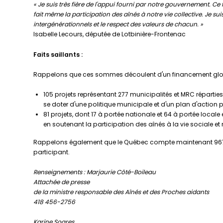
« Je suis très fière de l'appui fourni par notre gouvernement. Ce
fait même la participation des aînés à notre vie collective. Je su
intergénérationnels et le respect des valeurs de chacun. »
Isabelle Lecours, députée de Lotbinière-Frontenac
Faits saillants :
Rappelons que ces sommes découlent d'un financement global d
105 projets représentant 277 municipalités et MRC réparti
se doter d'une politique municipale et d'un plan d'action p
81 projets, dont 17 à portée nationale et 64 à portée loca
en soutenant la participation des aînés à la vie sociale et r
Rappelons également que le Québec compte maintenant 967 mu
participant.
Renseignements : Marjaurie Côté-Boileau
Attachée de presse
de la ministre responsable des Aînés et des Proches aidants
418 456-2756
Karine Soares