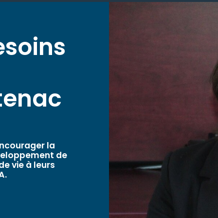
esoins
ntenac
ncourager la
éveloppement de
e vie à leurs
A.