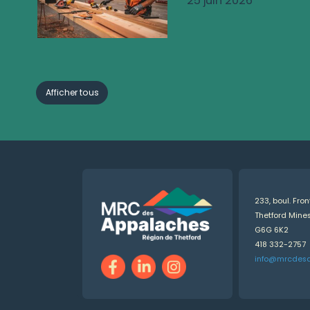
25 juin 2026
Afficher tous
233, boul. Fro
Thetford Min
G6G 6K2
418 332-2757
info@mrcdes