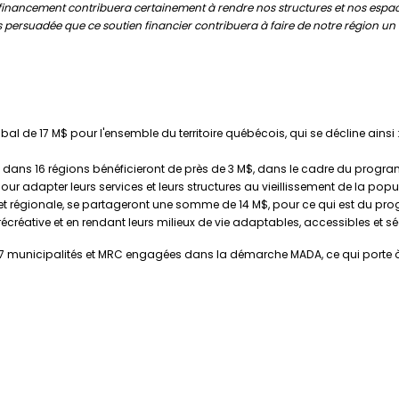
 financement contribuera certainement à rendre nos structures et nos espaces
is persuadée que ce soutien financier contribuera à faire de notre région un li
e 17 M$ pour l'ensemble du territoire québécois, qui se décline ainsi 
es dans 16 régions bénéficieront de près de 3 M$, dans le cadre du prog
our adapter leurs services et leurs structures au vieillissement de la popu
le et régionale, se partageront une somme de 14 M$, pour ce qui est du p
écréative et en rendant leurs milieux de vie adaptables, accessibles et séc
nicipalités et MRC engagées dans la démarche MADA, ce qui porte à 92 