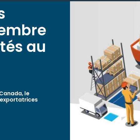
s
cembre
tés au
Canada, le
 exportatrices