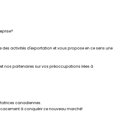
reprise?
ce des activités d'exportation et vous propose en ce sens une
 et nos partenaires sur vos préoccupations liées à
rtatrices canadiennes.
efficacement à conquérir ce nouveau marché!