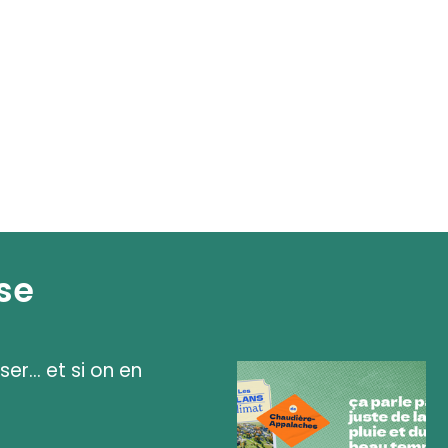
se
ser... et si on en