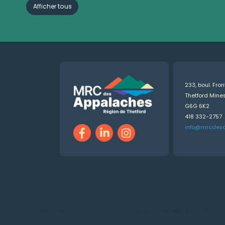
Afficher tous
233, boul. Fro
Thetford Min
G6G 6K2
418 332-2757
info@mrcdes
Numérique.ca
:
agence SEO
,
intégration de l'IA
,
création de site web pas cher
,
CRM
,
infolettre
et plus!