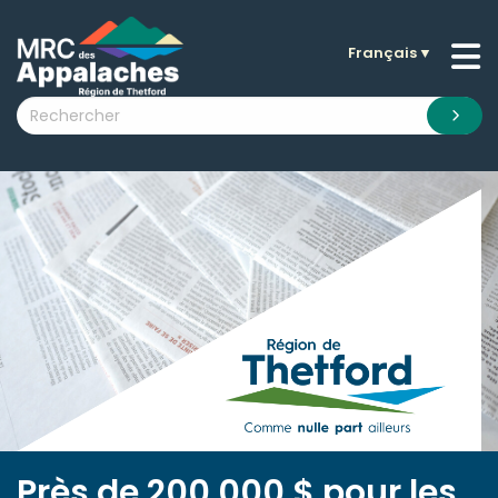
Français
▼
n submenu (La MRC )
n submenu (Citoyens )
n submenu (Entreprises )
 submenu (Visiteurs )
n submenu (Nouvelles )
n submenu (Documentation )
Près de 200 000 $ pour les