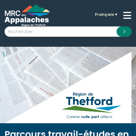
Français
▼
n submenu (La MRC )
n submenu (Citoyens )
n submenu (Entreprises )
 submenu (Visiteurs )
n submenu (Nouvelles )
n submenu (Documentation )
Parcours travail-études en