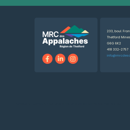
233, boul. Fro
Thetford Min
G6G 6K2
418 332-2757
info@mrcdes
Numérique.ca
:
agence SEO
,
intégration de l'IA
,
création de site web pas cher
,
CRM
,
infolettre
et plus!