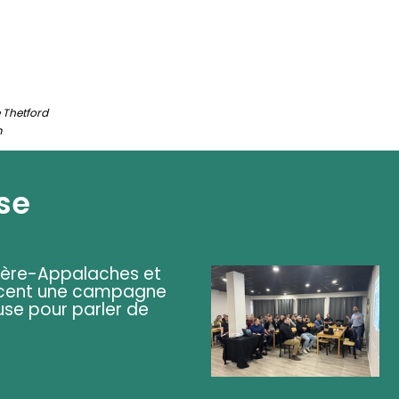
 Thetford
m
se
ière-Appalaches et
lancent une campagne
se pour parler de