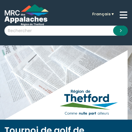
Français
▼
n submenu (La MRC )
n submenu (Citoyens )
n submenu (Entreprises )
 submenu (Visiteurs )
n submenu (Nouvelles )
n submenu (Documentation )
Tournoi de golf de