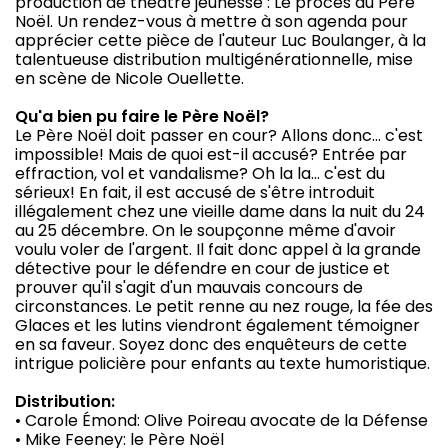
production de théâtre jeunesse : Le procès du Père
Noël. Un rendez-vous à mettre à son agenda pour
apprécier cette pièce de l'auteur Luc Boulanger, à la
talentueuse distribution multigénérationnelle, mise
en scène de Nicole Ouellette.
Qu'a bien pu faire le Père Noël?
Le Père Noël doit passer en cour? Allons donc… c'est
impossible! Mais de quoi est-il accusé? Entrée par
effraction, vol et vandalisme? Oh la la… c'est du
sérieux! En fait, il est accusé de s'être introduit
illégalement chez une vieille dame dans la nuit du 24
au 25 décembre. On le soupçonne même d'avoir
voulu voler de l'argent. Il fait donc appel à la grande
détective pour le défendre en cour de justice et
prouver qu'il s'agit d'un mauvais concours de
circonstances. Le petit renne au nez rouge, la fée des
Glaces et les lutins viendront également témoigner
en sa faveur. Soyez donc des enquêteurs de cette
intrigue policière pour enfants au texte humoristique.
Distribution:
• Carole Émond: Olive Poireau avocate de la Défense
• Mike Feeney: le Père Noël