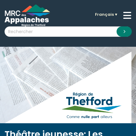
Français
▼
n submenu (La MRC )
n submenu (Citoyens )
n submenu (Entreprises )
 submenu (Visiteurs )
n submenu (Nouvelles )
n submenu (Documentation )
Théâtre jeunesse: Les