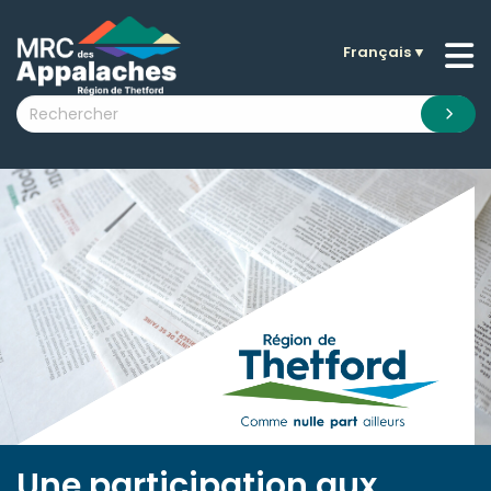
Français
▼
n submenu (La MRC )
n submenu (Citoyens )
n submenu (Entreprises )
 submenu (Visiteurs )
n submenu (Nouvelles )
n submenu (Documentation )
Une participation aux