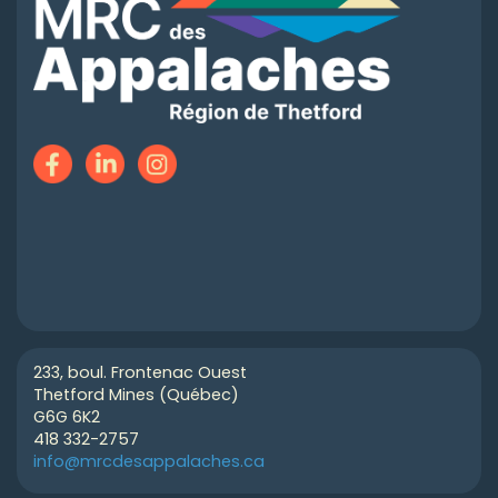
233, boul. Frontenac Ouest
Thetford Mines (Québec)
G6G 6K2
418 332-2757
info@mrcdesappalaches.ca