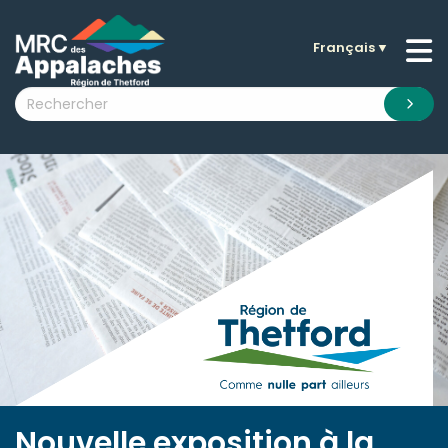
Français
▼
n submenu (La MRC )
n submenu (Citoyens )
n submenu (Entreprises )
 submenu (Visiteurs )
n submenu (Nouvelles )
n submenu (Documentation )
Nouvelle exposition à la