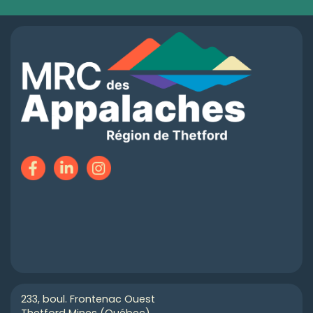
233, boul. Frontenac Ouest