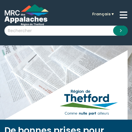
Français
▼
n submenu (La MRC )
n submenu (Citoyens )
n submenu (Entreprises )
 submenu (Visiteurs )
n submenu (Nouvelles )
n submenu (Documentation )
De bonnes prises pour