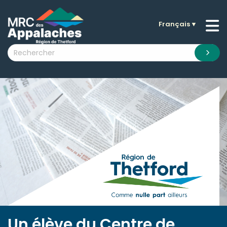
Français
▼
n submenu (La MRC )
n submenu (Citoyens )
n submenu (Entreprises )
 submenu (Visiteurs )
n submenu (Nouvelles )
n submenu (Documentation )
Un élève du Centre de