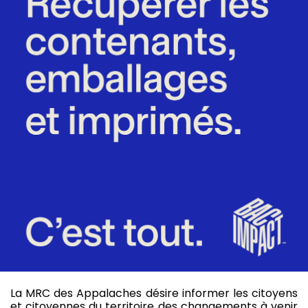
La MRC des Appalaches désire informer les citoyens
et citoyennes du territoire des changements à venir