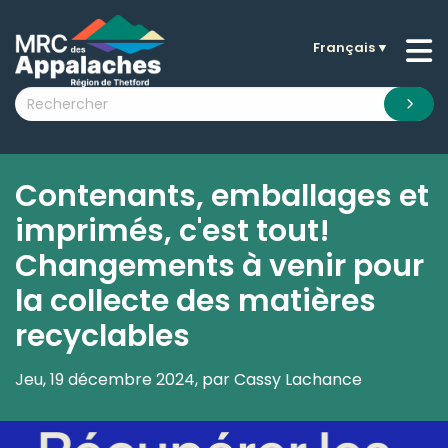
Français
▼
n submenu (La MRC )
n submenu (Citoyens )
n submenu (Entreprises )
 submenu (Visiteurs )
Contenants, emballages et
n submenu (Nouvelles )
imprimés, c'est tout!
n submenu (Documentation )
Changements à venir pour
la collecte des matières
recyclables
Jeu, 19 décembre 2024, par Cassy Lachance