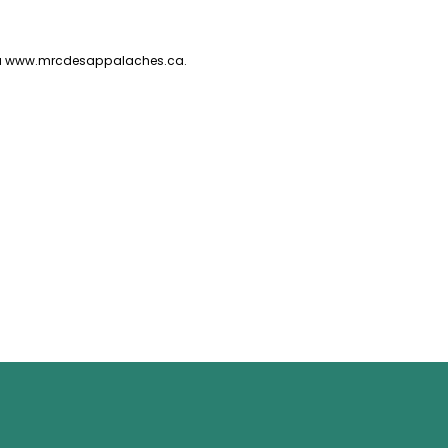
le au www.mrcdesappalaches.ca.