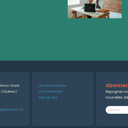
Abonnez-
ntenac Ouest
Les municipalités
Rejoignez no
es (Québec)
Confidentialité
nouvelles d
Plan du site
appalaches.ca