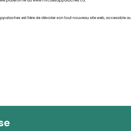
uvelle plateforme au www.mrcdesappalaches.ca.
 Appalaches est fière de dévoiler son tout nouveau site web, accessib
se