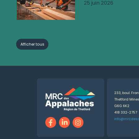
25 juin 2026
Afficher tous
233, boul. Fro
Thetford Min
G6G 6K2
418 332-2757
info@mrcdes