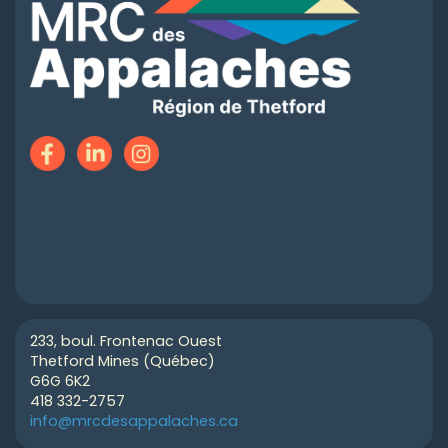
233, boul. Frontenac Ouest
Thetford Mines (Québec)
G6G 6K2
418 332-2757
info@mrcdesappalaches.ca