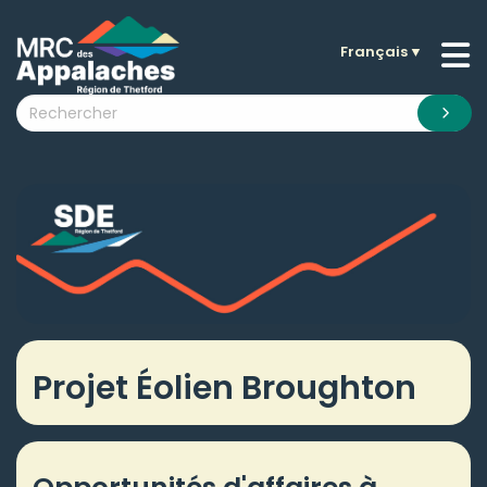
Français
▼
n submenu (La MRC )
n submenu (Citoyens )
n submenu (Entreprises )
 submenu (Visiteurs )
n submenu (Nouvelles )
n submenu (Documentation )
Projet Éolien Broughton