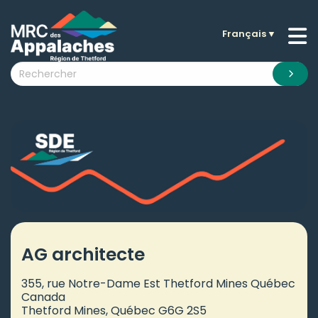
Français
▼
n submenu (La MRC )
n submenu (Citoyens )
n submenu (Entreprises )
 submenu (Visiteurs )
n submenu (Nouvelles )
n submenu (Documentation )
AG architecte
355, rue Notre-Dame Est Thetford Mines Québec
Canada
Thetford Mines, Québec G6G 2S5