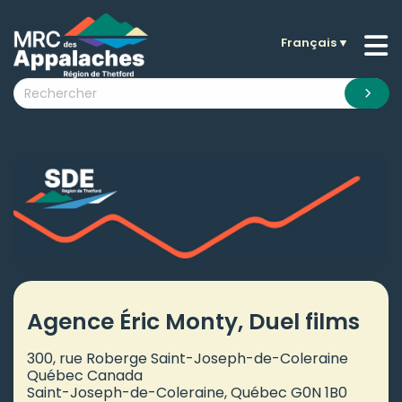
Français
▼
n submenu (La MRC )
n submenu (Citoyens )
n submenu (Entreprises )
 submenu (Visiteurs )
n submenu (Nouvelles )
n submenu (Documentation )
Agence Éric Monty, Duel films
300, rue Roberge Saint-Joseph-de-Coleraine
Québec Canada
Saint-Joseph-de-Coleraine, Québec G0N 1B0