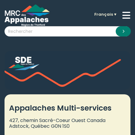
Français
▼
n submenu (La MRC )
n submenu (Citoyens )
n submenu (Entreprises )
 submenu (Visiteurs )
n submenu (Nouvelles )
n submenu (Documentation )
Appalaches Multi-services
427, chemin Sacré-Coeur Ouest Canada
Adstock, Québec G0N 1S0