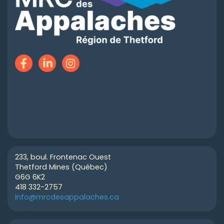
233, boul. Frontenac Ouest
Thetford Mines (Québec)
G6G 6K2
418 332-2757
info@mrcdesappalaches.ca