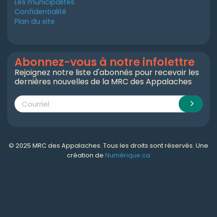
Les municipalités
Confidentialité
Plan du site
Abonnez-vous à notre infolettre
Rejoignez notre liste d'abonnés pour recevoir les
dernières nouvelles de la MRC des Appalaches
© 2025 MRC des Appalaches. Tous les droits sont réservés. Une
création de
Numérique.ca
Numérique.ca
:
agence SEO
,
intégration de l'IA
,
création de site web pas cher
,
CRM
,
infolettre
et plus!