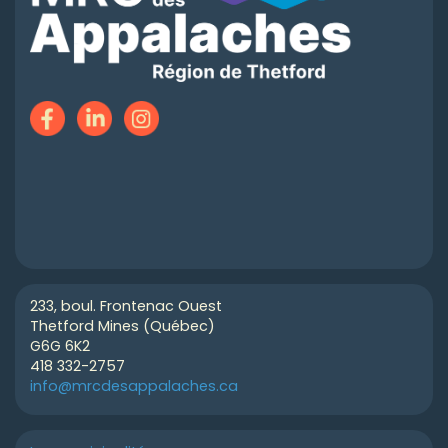
233, boul. Frontenac Ouest
Thetford Mines (Québec)
G6G 6K2
418 332-2757
info@mrcdesappalaches.ca