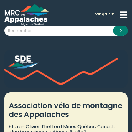
Français
▼
n submenu (La MRC )
n submenu (Citoyens )
n submenu (Entreprises )
 submenu (Visiteurs )
n submenu (Nouvelles )
n submenu (Documentation )
Association vélo de montagne
des Appalaches
811, rue Olivier Thetford Mines Québec Canada