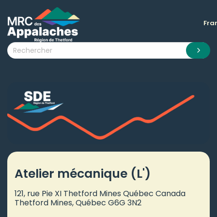
Fra
 submenu (La MRC )
 submenu (Citoyens )
 submenu (Entreprises )
 submenu (Visiteurs )
 submenu (Nouvelles )
 submenu (Documentation )
Atelier mécanique (L')
121, rue Pie XI Thetford Mines Québec Canada
Thetford Mines, Québec G6G 3N2