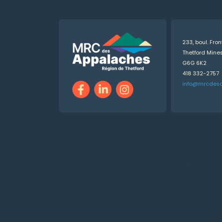
233, boul. Fro
Thetford Min
G6G 6K2
418 332-2757
info@mrcdes
Numérique.ca
:
agence SEO
,
intégration de l'IA
,
création de site web pas cher
,
CRM
,
infolettre
et plus!