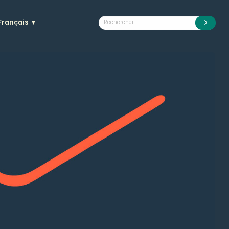
Français
▼