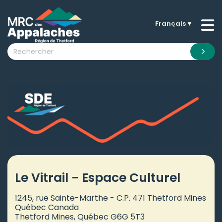
Français
▼
n submenu (La MRC )
n submenu (Citoyens )
n submenu (Entreprises )
 submenu (Visiteurs )
n submenu (Nouvelles )
n submenu (Documentation )
Le Vitrail - Espace Culturel
1245, rue Sainte-Marthe - C.P. 471 Thetford Mines
Québec Canada
Thetford Mines, Québec G6G 5T3