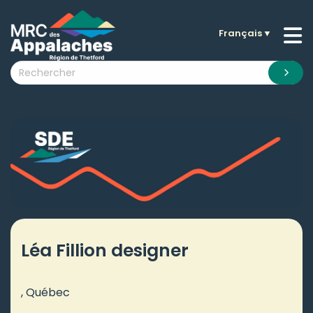
Français
▼
n submenu (La MRC )
n submenu (Citoyens )
n submenu (Entreprises )
 submenu (Visiteurs )
n submenu (Nouvelles )
n submenu (Documentation )
Léa Fillion designer
, Québec