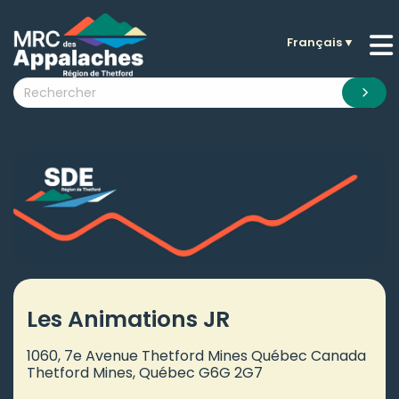
Français
▼
n submenu (La MRC )
n submenu (Citoyens )
n submenu (Entreprises )
 submenu (Visiteurs )
n submenu (Nouvelles )
n submenu (Documentation )
Les Animations JR
1060, 7e Avenue Thetford Mines Québec Canada
Thetford Mines, Québec G6G 2G7