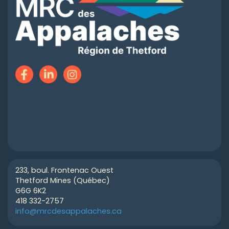
233, boul. Frontenac Ouest
Thetford Mines (Québec)
G6G 6K2
418 332-2757
info@mrcdesappalaches.ca