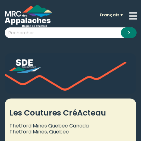
Français
▼
n submenu (La MRC )
n submenu (Citoyens )
n submenu (Entreprises )
 submenu (Visiteurs )
n submenu (Nouvelles )
n submenu (Documentation )
Les Coutures CréActeau
Thetford Mines Québec Canada
Thetford Mines, Québec