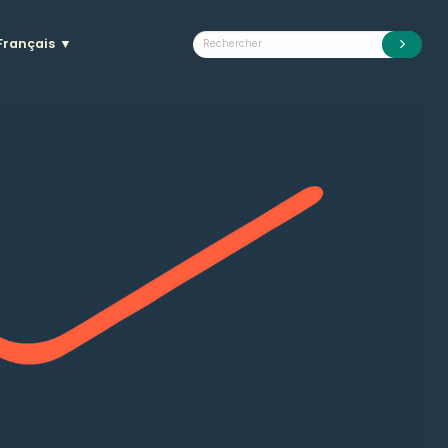
Français
▼