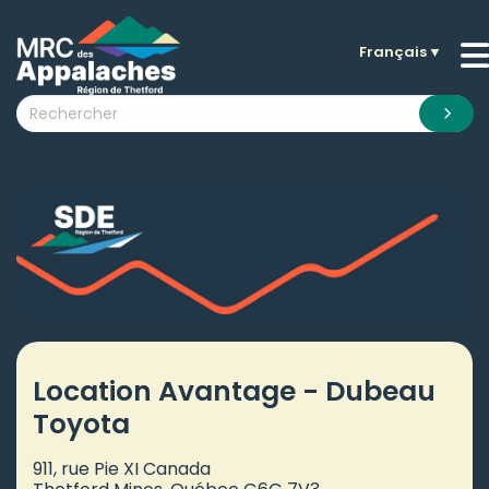
Français
▼
n submenu (La MRC )
n submenu (Citoyens )
n submenu (Entreprises )
 submenu (Visiteurs )
n submenu (Nouvelles )
n submenu (Documentation )
Location Avantage - Dubeau
Toyota
911, rue Pie XI Canada