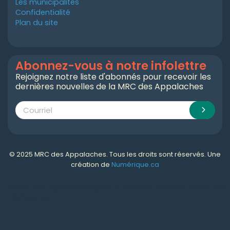
Les municipalités
Confidentialité
Plan du site
Abonnez-vous à notre infolettre
Rejoignez notre liste d'abonnés pour recevoir les
dernières nouvelles de la MRC des Appalaches
© 2025 MRC des Appalaches. Tous les droits sont réservés. Une
création de
Numérique.ca
Numérique.ca
:
agence SEO
,
intégration de l'IA
,
création de site web pas cher
,
CRM
,
infolettre
et plus!