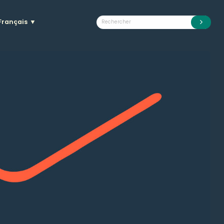
Français
▼