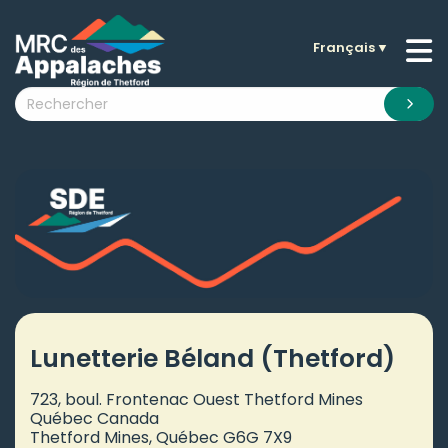
Français
▼
n submenu (La MRC )
n submenu (Citoyens )
n submenu (Entreprises )
 submenu (Visiteurs )
n submenu (Nouvelles )
n submenu (Documentation )
Lunetterie Béland (Thetford)
723, boul. Frontenac Ouest Thetford Mines
Québec Canada
Thetford Mines, Québec G6G 7X9