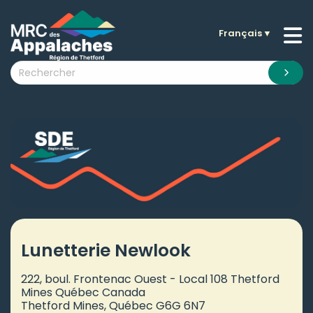
Français
▼
n submenu (La MRC )
n submenu (Citoyens )
n submenu (Entreprises )
 submenu (Visiteurs )
n submenu (Nouvelles )
n submenu (Documentation )
Lunetterie Newlook
222, boul. Frontenac Ouest - Local 108 Thetford
Mines Québec Canada
Thetford Mines, Québec G6G 6N7