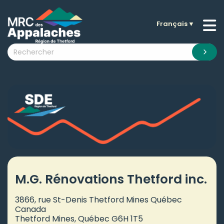
Français
▼
n submenu (La MRC )
n submenu (Citoyens )
n submenu (Entreprises )
 submenu (Visiteurs )
n submenu (Nouvelles )
n submenu (Documentation )
M.G. Rénovations Thetford inc.
3866, rue St-Denis Thetford Mines Québec
Canada
Thetford Mines, Québec G6H 1T5