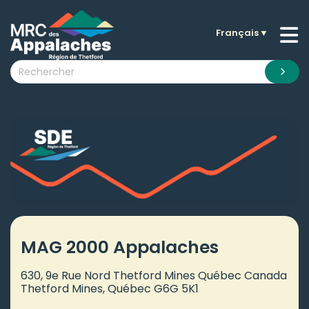
Français
▼
n submenu (La MRC )
n submenu (Citoyens )
n submenu (Entreprises )
 submenu (Visiteurs )
n submenu (Nouvelles )
n submenu (Documentation )
MAG 2000 Appalaches
630, 9e Rue Nord Thetford Mines Québec Canada
Thetford Mines, Québec G6G 5K1